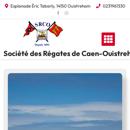
Skip
Esplanade Éric Tabarly, 14150 Ouistreham
0231961330
to
content
Société des Régates de Caen-Ouistr