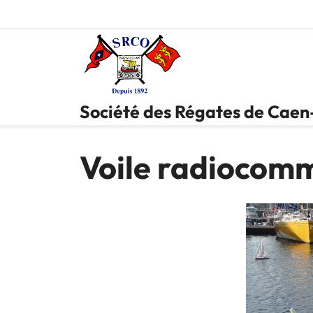
Skip
to
content
Société des Régates de Cae
Voile radiocom