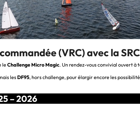
diocommandée (VRC) avec la SR
e le
Challenge Micro Magic
. Un rendez-vous convivial ouvert à t
rmais les
DF95
, hors challenge, pour élargir encore les possibilit
25 – 2026