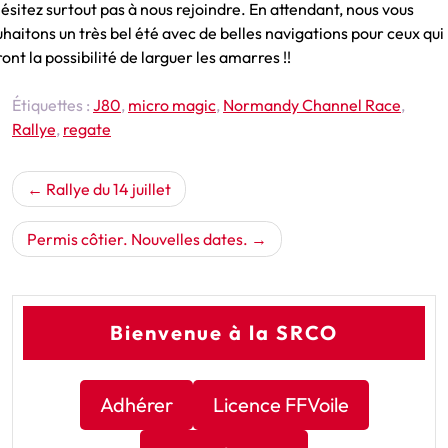
ésitez surtout pas à nous rejoindre. En attendant, nous vous
haitons un très bel été avec de belles navigations pour ceux qui
ont la possibilité de larguer les amarres !!
Étiquettes :
J80
,
micro magic
,
Normandy Channel Race
,
Rallye
,
regate
Navigation
Rallye du 14 juillet
de
l’article
Permis côtier. Nouvelles dates.
Bienvenue à la SRCO
Adhérer
Licence FFVoile