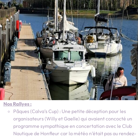
Nos Rallyes :
Pâques (Calva’s Cup) : Une petite déception pour les
organisateurs (Willy et Gaelle) qui avaient concocté un
programme sympathique en concertation avec le Club
Nautique de Honfleur car la météo n’était pas au rendez-