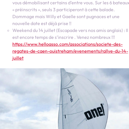
vous démobilisant certains d’entre vous. Sur les 6 bateau
« préinscrits », seuls 3 participeront à cette balade.
Dommage mais Willy et Gaelle sont pugnaces et une
nouvelle date est déjà prise !!
Weekend du 14 juillet (Escapade vers nos amis anglais) : Il
est encore temps de s’inscrire . Venez nombreux !!!
https://www.helloasso.com/associations/societe-des-
regates-de-caen-ouistreham/evenements/rallye-du-14-
juillet