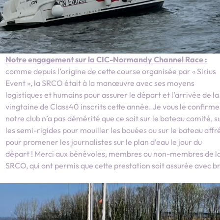
Notre engagement sur la CIC-Normandy Channel Race :
comme depuis l’origine de cette course organisée par « Sirius
Event », la SRCO était à la manœuvre avec ses moyens
logistiques et humains pour assurer le départ et l’arrivée de la
vingtaine de Class40 inscrits cette année. Je vous le confirme
notre club n’a pas démérité que ce soit sur le bateau comité, s
les semi-rigides pour mouiller les bouées ou sur le bateau affr
pour promener les journalistes sur le plan d’eau le jour du
départ ! Merci aux bénévoles, membres ou non-membres de l
SRCO, qui ont permis que cette prestation soit assurée avec bri