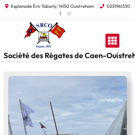
Skip
Esplanade Éric Tabarly, 14150 Ouistreham
0231961330
to
content
Société des Régates de Caen-Ouistr